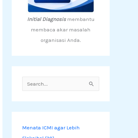
Initial Diagnosis
membantu
membaca akar masalah
organisasi Anda.
S
e
a
r
c
Menata ICMI agar Lebih
h
Fleksibel (39)