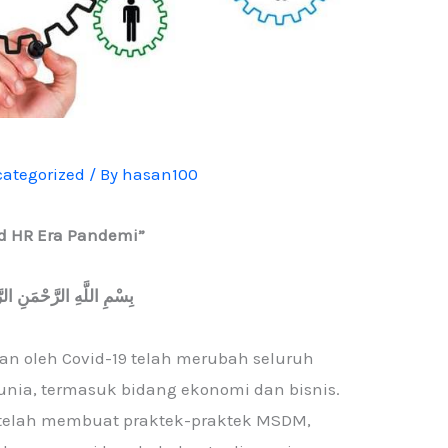
ategorized
/ By
hasan100
d HR Era Pandemi”
بِسْمِ اللَّهِ الرَّحْمَنِ ال
an oleh Covid-19 telah merubah seluruh
unia, termasuk bidang ekonomi dan bisnis.
telah membuat praktek-praktek MSDM,