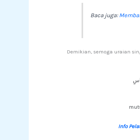
Baca juga:
Memban
Demikian, semoga uraian si
ناسِ
mut
Info Pel