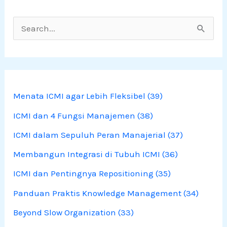
S
e
a
r
Menata ICMI agar Lebih Fleksibel (39)
c
ICMI dan 4 Fungsi Manajemen (38)
h
f
ICMI dalam Sepuluh Peran Manajerial (37)
o
Membangun Integrasi di Tubuh ICMI (36)
r
ICMI dan Pentingnya Repositioning (35)
:
Panduan Praktis Knowledge Management (34)
Beyond Slow Organization (33)